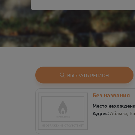
ВЫБРАТЬ РЕГИОН
Без названия
Место нахожден
Адрес:
Абамза, Б