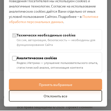
поведения Посетителей мы используем cookies и
аналогичные технологии. Согласие на использование
Настройки cookies
аналитических cookies даётся Вами отдельно от иных
условий пользования Сайтом. Подробнее – в
Политике
Общество с ограниченной ответственностью «Смоленский
обработки персональных данных
.
Проект Помним»
ИНН: 6700029207 ОГРН: 1256700001986
Технически необходимые cookies
Юридический адрес: 216790, Смоленская область, р-н
Сессия, авторизация, безопасность — необходимы для
Руднянский, г. Рудня, улица Западная, д. 26А, пом. 18
функционирования Сайта
Номер счёта: 40702810901130004287 в АО "АЛЬФА-БАНК"
Кор. счёт: 30101810200000000593
Аналитические cookies
Яндекс.Метрика — улучшение пользовательского опыта,
статистический анализ, оптимизация контента
Принять выбранные
info@pomnim.online
?
Отклонить все
Все права защищены ©
2026
“Проект Помним”