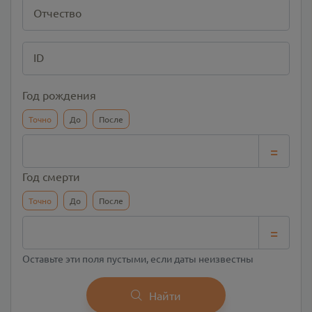
Отчество
ID
Год рождения
Точно
До
После
=
Год смерти
Точно
До
После
=
Оставьте эти поля пустыми, если даты неизвестны
Найти