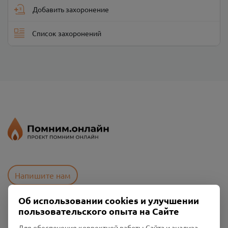
Добавить захоронение
Список захоронений
Напишите нам
Об использовании cookies и улучшении
пользовательского опыта на Сайте
Пользовательское соглашение
Политика конфиденциальности
Для обеспечения корректной работы Сайта и анализа