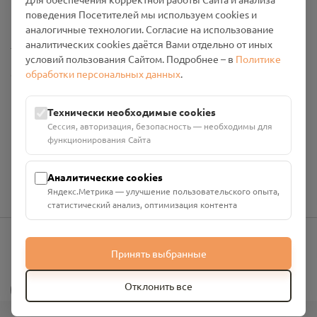
Промо-материалы
поведения Посетителей мы используем cookies и
аналогичные технологии. Согласие на использование
Настройки cookies
аналитических cookies даётся Вами отдельно от иных
условий пользования Сайтом. Подробнее – в
Политике
обработки персональных данных
.
Общество с ограниченной ответственностью «Смоленский
Проект Помним»
ИНН: 6700029207 ОГРН: 1256700001986
Технически необходимые cookies
Юридический адрес: 216790, Смоленская область, р-н
Сессия, авторизация, безопасность — необходимы для
Руднянский, г. Рудня, улица Западная, д. 26А, пом. 18
функционирования Сайта
Номер счёта: 40702810901130004287 в АО "АЛЬФА-БАНК"
Кор. счёт: 30101810200000000593
Аналитические cookies
Яндекс.Метрика — улучшение пользовательского опыта,
статистический анализ, оптимизация контента
Принять выбранные
info@pomnim.online
?
Отклонить все