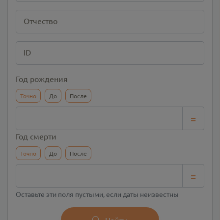
Отчество
ID
Год рождения
Точно
До
После
=
Год смерти
Точно
До
После
=
Оставьте эти поля пустыми, если даты неизвестны
Найти