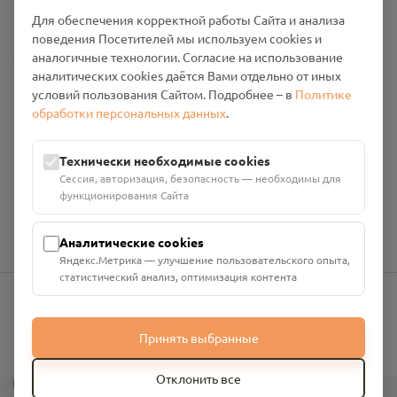
Промо-материалы
Для обеспечения корректной работы Сайта и анализа
поведения Посетителей мы используем cookies и
Настройки cookies
аналогичные технологии. Согласие на использование
аналитических cookies даётся Вами отдельно от иных
Общество с ограниченной ответственностью «Смоленский
условий пользования Сайтом. Подробнее – в
Политике
Проект Помним»
обработки персональных данных
.
ИНН: 6700029207 ОГРН: 1256700001986
Юридический адрес: 216790, Смоленская область, р-н
Технически необходимые cookies
Руднянский, г. Рудня, улица Западная, д. 26А, пом. 18
Сессия, авторизация, безопасность — необходимы для
Номер счёта: 40702810901130004287 в АО "АЛЬФА-БАНК"
функционирования Сайта
Кор. счёт: 30101810200000000593
Аналитические cookies
Яндекс.Метрика — улучшение пользовательского опыта,
статистический анализ, оптимизация контента
info@pomnim.online
Принять выбранные
?
Отклонить все