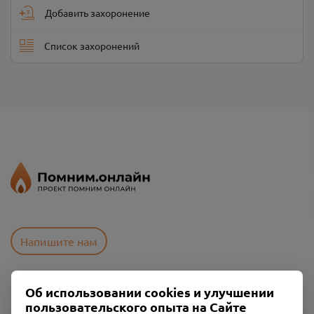
Добавить захоронение
Список захоронений
Напишите нам
Об использовании cookies и улучшении
Пользовательское соглашение
пользовательского опыта на Сайте
Политика конфиденциальности