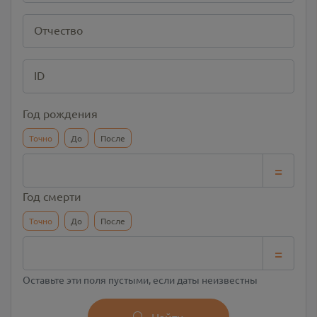
Отчество
ID
Год рождения
Точно
До
После
=
Год смерти
Точно
До
После
=
Оставьте эти поля пустыми, если даты неизвестны
Найти