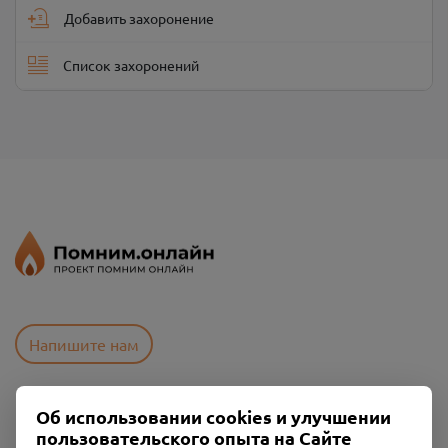
Добавить захоронение
Список захоронений
Напишите нам
Об использовании cookies и улучшении
Пользовательское соглашение
пользовательского опыта на Сайте
Политика конфиденциальности