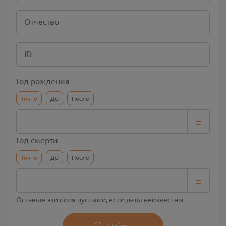
Отчество
ID
Год рождения
Точно
До
После
=
Год смерти
Точно
До
После
=
Оставьте эти поля пустыми, если даты неизвестны
Найти