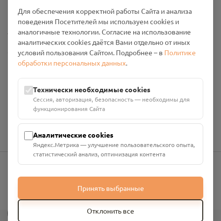
Промо-материалы
Для обеспечения корректной работы Сайта и анализа
поведения Посетителей мы используем cookies и
Настройки cookies
аналогичные технологии. Согласие на использование
аналитических cookies даётся Вами отдельно от иных
Общество с ограниченной ответственностью «Смоленский
условий пользования Сайтом. Подробнее – в
Политике
Проект Помним»
обработки персональных данных
.
ИНН: 6700029207 ОГРН: 1256700001986
Юридический адрес: 216790, Смоленская область, р-н
Технически необходимые cookies
Руднянский, г. Рудня, улица Западная, д. 26А, пом. 18
Сессия, авторизация, безопасность — необходимы для
Номер счёта: 40702810901130004287 в АО "АЛЬФА-БАНК"
функционирования Сайта
Кор. счёт: 30101810200000000593
Аналитические cookies
Яндекс.Метрика — улучшение пользовательского опыта,
статистический анализ, оптимизация контента
info@pomnim.online
Принять выбранные
?
Отклонить все