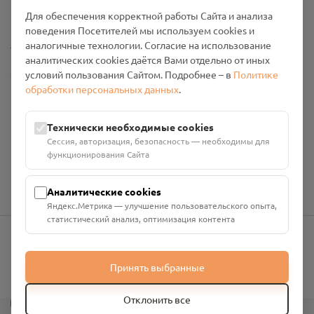
Промо-материалы
Для обеспечения корректной работы Сайта и анализа
поведения Посетителей мы используем cookies и
Настройки cookies
аналогичные технологии. Согласие на использование
аналитических cookies даётся Вами отдельно от иных
Общество с ограниченной ответственностью «Смоленский
условий пользования Сайтом. Подробнее – в
Политике
Проект Помним»
обработки персональных данных
.
ИНН: 6700029207 ОГРН: 1256700001986
Юридический адрес: 216790, Смоленская область, р-н
Технически необходимые cookies
Руднянский, г. Рудня, улица Западная, д. 26А, пом. 18
Сессия, авторизация, безопасность — необходимы для
Номер счёта: 40702810901130004287 в АО "АЛЬФА-БАНК"
функционирования Сайта
Кор. счёт: 30101810200000000593
Аналитические cookies
Яндекс.Метрика — улучшение пользовательского опыта,
статистический анализ, оптимизация контента
info@pomnim.online
Принять выбранные
?
Отклонить все