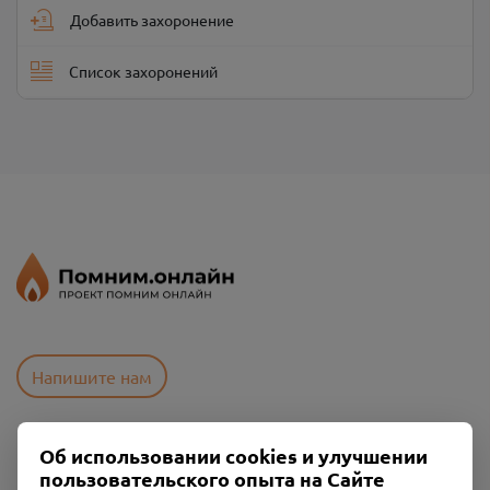
Добавить захоронение
Список захоронений
Напишите нам
Об использовании cookies и улучшении
Пользовательское соглашение
пользовательского опыта на Сайте
Политика конфиденциальности