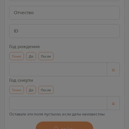
Отчество
ID
Год рождения
Точно
До
После
=
Год смерти
Точно
До
После
=
Оставьте эти поля пустыми, если даты неизвестны
Найти