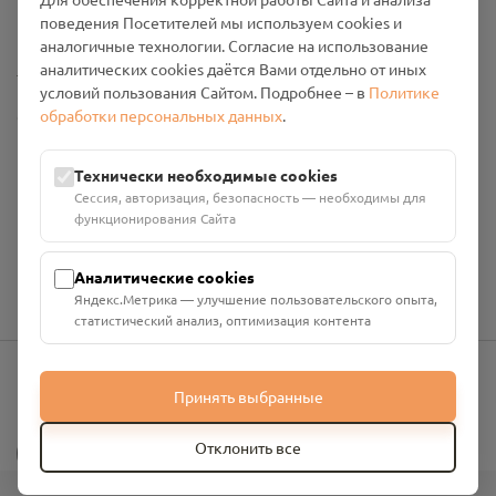
Промо-материалы
поведения Посетителей мы используем cookies и
аналогичные технологии. Согласие на использование
Настройки cookies
аналитических cookies даётся Вами отдельно от иных
условий пользования Сайтом. Подробнее – в
Политике
обработки персональных данных
.
Общество с ограниченной ответственностью «Смоленский
Проект Помним»
ИНН: 6700029207 ОГРН: 1256700001986
Технически необходимые cookies
Юридический адрес: 216790, Смоленская область, р-н
Сессия, авторизация, безопасность — необходимы для
Руднянский, г. Рудня, улица Западная, д. 26А, пом. 18
функционирования Сайта
Номер счёта: 40702810901130004287 в АО "АЛЬФА-БАНК"
Кор. счёт: 30101810200000000593
Аналитические cookies
Яндекс.Метрика — улучшение пользовательского опыта,
статистический анализ, оптимизация контента
Принять выбранные
info@pomnim.online
?
Отклонить все