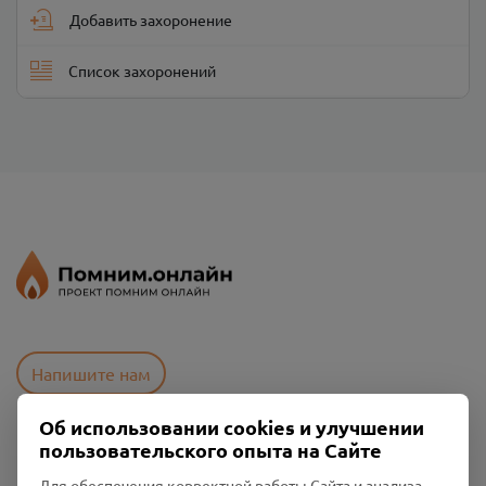
Добавить захоронение
Список захоронений
Напишите нам
Об использовании cookies и улучшении
пользовательского опыта на Сайте
Пользовательское соглашение
Политика конфиденциальности
Для обеспечения корректной работы Сайта и анализа