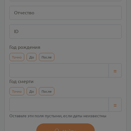
Отчество
ID
Год рождения
Точно
До
После
=
Год смерти
Точно
До
После
=
Оставьте эти поля пустыми, если даты неизвестны
Найти