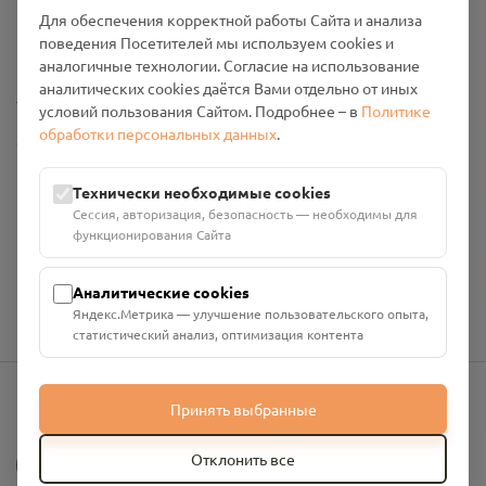
Для обеспечения корректной работы Сайта и анализа
Политика конфиденциальности
поведения Посетителей мы используем cookies и
Промо-материалы
аналогичные технологии. Согласие на использование
аналитических cookies даётся Вами отдельно от иных
Настройки cookies
условий пользования Сайтом. Подробнее – в
Политике
обработки персональных данных
.
Общество с ограниченной ответственностью «Смоленский
Проект Помним»
ИНН: 6700029207 ОГРН: 1256700001986
Технически необходимые cookies
Юридический адрес: 216790, Смоленская область, р-н
Сессия, авторизация, безопасность — необходимы для
Руднянский, г. Рудня, улица Западная, д. 26А, пом. 18
функционирования Сайта
Номер счёта: 40702810901130004287 в АО "АЛЬФА-БАНК"
Кор. счёт: 30101810200000000593
Аналитические cookies
Яндекс.Метрика — улучшение пользовательского опыта,
статистический анализ, оптимизация контента
Принять выбранные
info@pomnim.online
?
Отклонить все