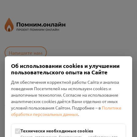
Напишите нам
Об использовании cookies и улучшении
пользовательского опыта на Сайте
Пользовательское соглашение
Для обеспечения корректной работы Сайта и анализа
Политика конфиденциальности
поведения Посетителей мы используем cookies и
Промо-материалы
аналогичные технологии. Согласие на использование
аналитических cookies даётся Вами отдельно от иных
Настройки cookies
условий пользования Сайтом. Подробнее – в
Политике
обработки персональных данных
.
Общество с ограниченной ответственностью «Смоленский
Проект Помним»
ИНН: 6700029207 ОГРН: 1256700001986
Технически необходимые cookies
Юридический адрес: 216790, Смоленская область, р-н
Сессия, авторизация, безопасность — необходимы для