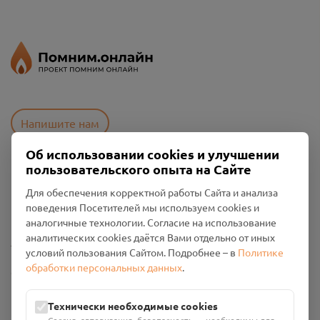
Напишите нам
Об использовании cookies и улучшении
пользовательского опыта на Сайте
Пользовательское соглашение
Для обеспечения корректной работы Сайта и анализа
Политика конфиденциальности
поведения Посетителей мы используем cookies и
Промо-материалы
аналогичные технологии. Согласие на использование
аналитических cookies даётся Вами отдельно от иных
Настройки cookies
условий пользования Сайтом. Подробнее – в
Политике
обработки персональных данных
.
Общество с ограниченной ответственностью «Смоленский
Проект Помним»
ИНН: 6700029207 ОГРН: 1256700001986
Технически необходимые cookies
Юридический адрес: 216790, Смоленская область, р-н