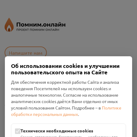
Напишите нам
Об использовании cookies и улучшении
пользовательского опыта на Сайте
Пользовательское соглашение
Для обеспечения корректной работы Сайта и анализа
Политика конфиденциальности
поведения Посетителей мы используем cookies и
Промо-материалы
аналогичные технологии. Согласие на использование
аналитических cookies даётся Вами отдельно от иных
Настройки cookies
условий пользования Сайтом. Подробнее – в
Политике
обработки персональных данных
.
Общество с ограниченной ответственностью «Смоленский
Проект Помним»
ИНН: 6700029207 ОГРН: 1256700001986
Технически необходимые cookies
Юридический адрес: 216790, Смоленская область, р-н
Сессия, авторизация, безопасность — необходимы для