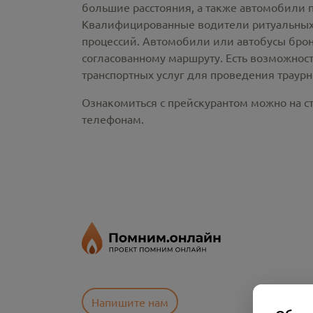
большие расстояния, а также автомобили 
Квалифицированные водители ритуальных 
процессий. Автомобили или автобусы брон
согласованному маршруту. Есть возможнос
транспортных услуг для проведения траур
Ознакомиться с прейскурантом можно на ст
телефонам.
Напишите нам