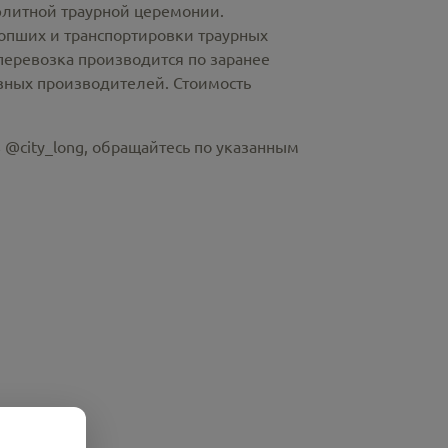
элитной траурной церемонии.
пших и транспортировки траурных
перевозка производится по заранее
азных производителей. Стоимость
 @city_long, обращайтесь по указанным