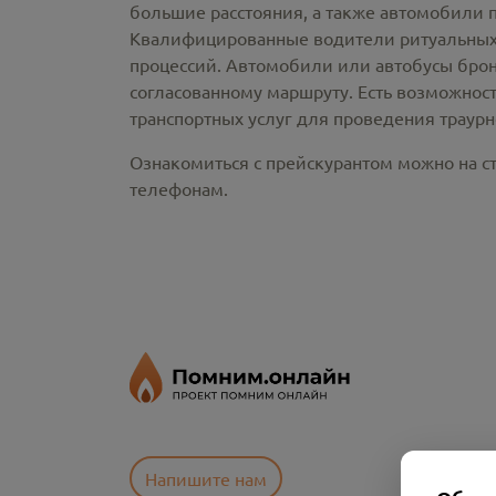
большие расстояния, а также автомобили 
Квалифицированные водители ритуальных 
процессий. Автомобили или автобусы брон
согласованному маршруту. Есть возможнос
транспортных услуг для проведения траур
Ознакомиться с прейскурантом можно на ст
телефонам.
Напишите нам