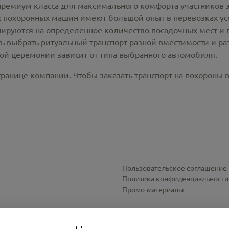
премиум класса для максимального комфорта участников 
похоронных машин имеют большой опыт в перевозках усо
ируются на определенное количество посадочных мест и 
ть выбрать ритуальный транспорт разной вместимости и р
ной церемонии зависит от типа выбранного автомобиля.
ранице компании. Чтобы заказать транспорт на похороны в
Пользовательское соглашение
Политика конфиденциальности
Промо-материалы
Настройки cookies