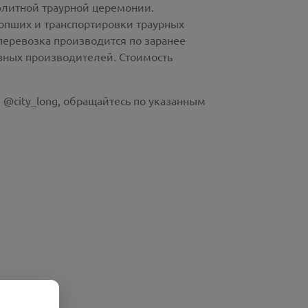
элитной траурной церемонии.
пших и транспортировки траурных
перевозка производится по заранее
азных производителей. Стоимость
 @city_long, обращайтесь по указанным