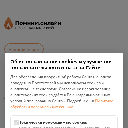
Напишите нам
Об использовании cookies и улучшении
пользовательского опыта на Сайте
Пользовательское соглашение
Для обеспечения корректной работы Сайта и анализа
Политика конфиденциальности
поведения Посетителей мы используем cookies и
Промо-материалы
аналогичные технологии. Согласие на использование
аналитических cookies даётся Вами отдельно от иных
Настройки cookies
условий пользования Сайтом. Подробнее – в
Политике
обработки персональных данных
.
Общество с ограниченной ответственностью «Смоленский
Проект Помним»
ИНН: 6700029207 ОГРН: 1256700001986
Технически необходимые cookies
Юридический адрес: 216790, Смоленская область, р-н
Сессия, авторизация, безопасность — необходимы для