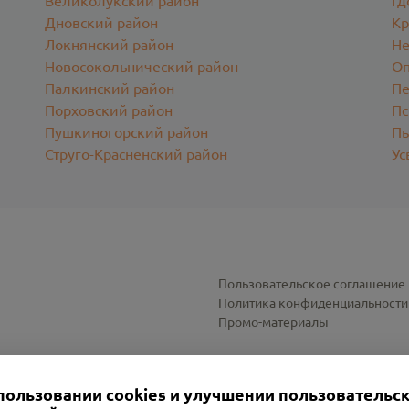
Великолукский район
Гд
Дновский район
Кр
Локнянский район
Не
Новосокольнический район
Оп
Палкинский район
Пе
Порховский район
Пс
Пушкиногорский район
Пы
Струго-Красненский район
Ус
Пользовательское соглашение
Политика конфиденциальности
Промо-материалы
Настройки cookies
пользовании cookies и улучшении пользовательс