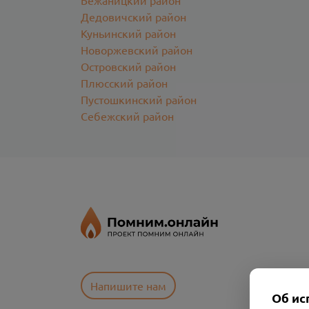
Бежаницкий район
Дедовичский район
Куньинский район
Новоржевский район
Островский район
Плюсский район
Пустошкинский район
Себежский район
Напишите нам
Об ис