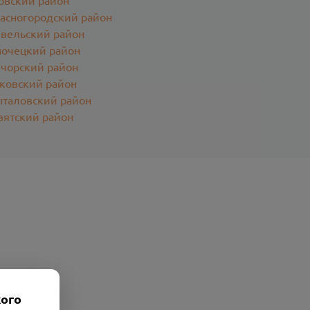
овский район
асногородский район
вельский район
очецкий район
чорский район
ковский район
таловский район
вятский район
кого