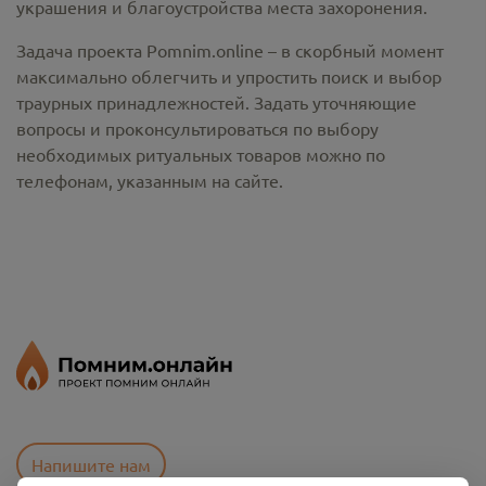
украшения и благоустройства места захоронения.
Задача проекта Pomnim.online – в скорбный момент
максимально облегчить и упростить поиск и выбор
траурных принадлежностей. Задать уточняющие
вопросы и проконсультироваться по выбору
необходимых ритуальных товаров можно по
телефонам, указанным на сайте.
Напишите нам