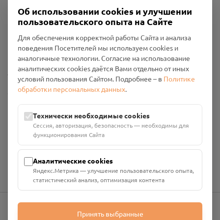
Об использовании cookies и улучшении
пользовательского опыта на Сайте
Пользовательское соглашение
Для обеспечения корректной работы Сайта и анализа
Политика конфиденциальности
поведения Посетителей мы используем cookies и
Промо-материалы
аналогичные технологии. Согласие на использование
аналитических cookies даётся Вами отдельно от иных
Настройки cookies
условий пользования Сайтом. Подробнее – в
Политике
обработки персональных данных
.
Общество с ограниченной ответственностью «Смоленский
Проект Помним»
ИНН: 6700029207 ОГРН: 1256700001986
Технически необходимые cookies
Юридический адрес: 216790, Смоленская область, р-н
Сессия, авторизация, безопасность — необходимы для
Руднянский, г. Рудня, улица Западная, д. 26А, пом. 18
функционирования Сайта
Номер счёта: 40702810901130004287 в АО "АЛЬФА-БАНК"
Кор. счёт: 30101810200000000593
Аналитические cookies
Яндекс.Метрика — улучшение пользовательского опыта,
статистический анализ, оптимизация контента
Принять выбранные