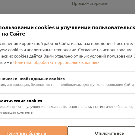
Промо-материалы
Настройки cookies
пользовании cookies и улучшении пользовательс
 на Сайте
спечения корректной работы Сайта и анализа поведения Посетите
уем cookies и аналогичные технологии. Согласие на использование
оленский Проект Помним»
ческих cookies даётся Вами отдельно от иных условий пользования 
ее – в
Политике обработки персональных данных
.
н Руднянский, г. Рудня, улица Западная, д. 26А, пом. 18
ФА-БАНК"
хнически необходимые cookies
сия, авторизация, безопасность — необходимы для функционирования Сайта
алитические cookies
екс.Метрика — улучшение пользовательского опыта, статистический анализ,
имизация контента
Принять выбранные
Отклонить все