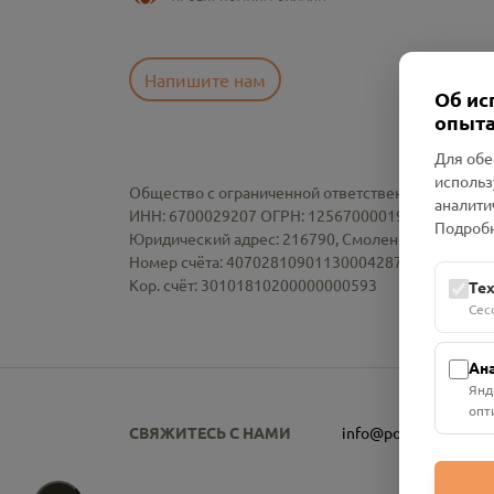
Напишите нам
Об ис
опыта
Для обе
использ
Общество с ограниченной ответственностью «См
аналити
ИНН: 6700029207 ОГРН: 1256700001986
Подробн
Юридический адрес: 216790, Смоленская область, р-
Номер счёта: 40702810901130004287 в АО "АЛЬ
Кор. счёт: 30101810200000000593
Те
Сес
Ан
Янд
опт
СВЯЖИТЕСЬ С НАМИ
info@pomnim.online