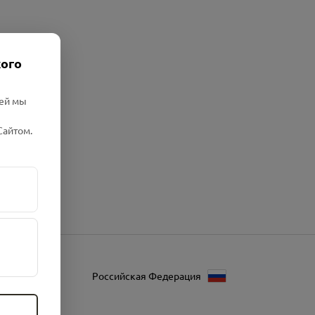
кого
лей мы
Сайтом.
Российская Федерация