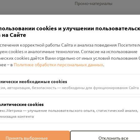
Промо-материалы
Настройки cookies
пользовании cookies и улучшении пользовательс
 на Сайте
спечения корректной работы Сайта и анализа поведения Посетите
уем cookies и аналогичные технологии. Согласие на использование
оленский Проект Помним»
ческих cookies даётся Вами отдельно от иных условий пользования 
ее – в
Политике обработки персональных данных
.
н Руднянский, г. Рудня, улица Западная, д. 26А, пом. 18
ФА-БАНК"
хнически необходимые cookies
сия, авторизация, безопасность — необходимы для функционирования Сайта
алитические cookies
екс.Метрика — улучшение пользовательского опыта, статистический анализ,
имизация контента
Принять выбранные
Отклонить все