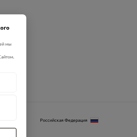
кого
лей мы
Сайтом.
Российская Федерация