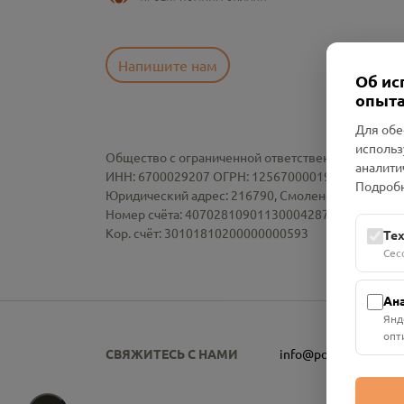
Напишите нам
Об ис
опыта
Для обе
использ
Общество с ограниченной ответственностью «См
аналити
ИНН: 6700029207 ОГРН: 1256700001986
Подробн
Юридический адрес: 216790, Смоленская область, р-
Номер счёта: 40702810901130004287 в АО "АЛЬ
Кор. счёт: 30101810200000000593
Те
Сес
Ан
Янд
опт
СВЯЖИТЕСЬ С НАМИ
info@pomnim.online