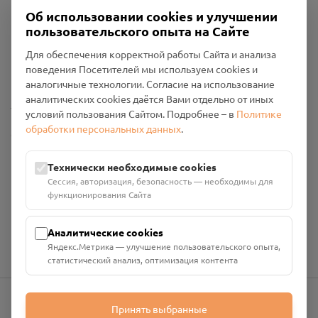
Об использовании cookies и улучшении
пользовательского опыта на Сайте
Пользовательское соглашение
Для обеспечения корректной работы Сайта и анализа
Политика конфиденциальности
поведения Посетителей мы используем cookies и
Промо-материалы
аналогичные технологии. Согласие на использование
аналитических cookies даётся Вами отдельно от иных
Настройки cookies
условий пользования Сайтом. Подробнее – в
Политике
обработки персональных данных
.
Общество с ограниченной ответственностью «Смоленский
Проект Помним»
ИНН: 6700029207 ОГРН: 1256700001986
Технически необходимые cookies
Юридический адрес: 216790, Смоленская область, р-н
Сессия, авторизация, безопасность — необходимы для
Руднянский, г. Рудня, улица Западная, д. 26А, пом. 18
функционирования Сайта
Номер счёта: 40702810901130004287 в АО "АЛЬФА-БАНК"
Кор. счёт: 30101810200000000593
Аналитические cookies
Яндекс.Метрика — улучшение пользовательского опыта,
статистический анализ, оптимизация контента
Принять выбранные