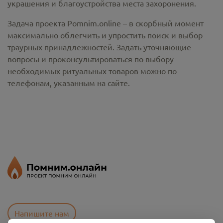
украшения и благоустройства места захоронения.
Задача проекта Pomnim.online – в скорбный момент
максимально облегчить и упростить поиск и выбор
траурных принадлежностей. Задать уточняющие
вопросы и проконсультироваться по выбору
необходимых ритуальных товаров можно по
телефонам, указанным на сайте.
Напишите нам