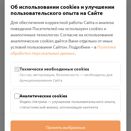
Об использовании cookies и улучшении
пользовательского опыта на Сайте
Пользовательское соглашение
Для обеспечения корректной работы Сайта и анализа
Политика конфиденциальности
поведения Посетителей мы используем cookies и
Промо-материалы
аналогичные технологии. Согласие на использование
аналитических cookies даётся Вами отдельно от иных
Настройки cookies
условий пользования Сайтом. Подробнее – в
Политике
обработки персональных данных
.
Общество с ограниченной ответственностью «Смоленский
Проект Помним»
ИНН: 6700029207 ОГРН: 1256700001986
Технически необходимые cookies
Юридический адрес: 216790, Смоленская область, р-н
Сессия, авторизация, безопасность — необходимы для
Руднянский, г. Рудня, улица Западная, д. 26А, пом. 18
функционирования Сайта
Номер счёта: 40702810901130004287 в АО "АЛЬФА-БАНК"
Кор. счёт: 30101810200000000593
Аналитические cookies
Яндекс.Метрика — улучшение пользовательского опыта,
статистический анализ, оптимизация контента
Принять выбранные