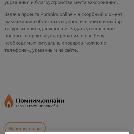
украшения и благоустройства места захоронения.
Задача проекта Pomnim.online – в скорбный момент
максимально облегчить и упростить поиск и выбор
траурных принадлежностей. Задать уточняющие
вопросы и проконсультироваться по выбору
необходимых ритуальных товаров можно по
телефонам, указанным на сайте.
Напишите нам