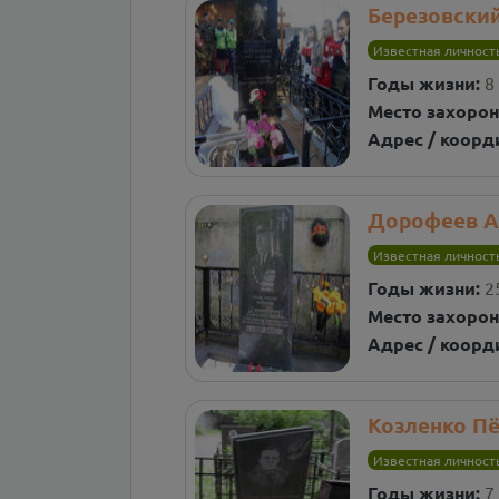
Березовски
Известная личност
Годы жизни:
8
Место захорон
Адрес / коорд
Дорофеев А
Известная личност
Годы жизни:
2
Место захорон
Адрес / коорд
Козленко П
Известная личност
Годы жизни:
7