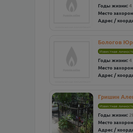
Годы жизни:
4
Место захорон
Адрес / коорд
Бологов Юр
Известная личност
Годы жизни:
4
Место захорон
Адрес / коорд
Гришин Але
Известная личност
Годы жизни:
2
Место захорон
Адрес / коорд