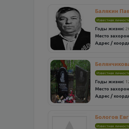
Балякин Па
Известная личност
Годы жизни:
2
Место захорон
Адрес / коорд
Белянчиков
Известная личност
Годы жизни:
1
Место захорон
Адрес / коорд
Бологов Ев
Известная личност