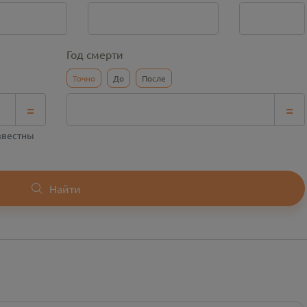
Год смерти
Точно
До
После
=
=
известны
Найти