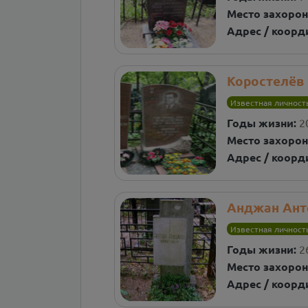
Место захорон
Адрес / коорд
Коростелёв
Известная личност
Годы жизни:
2
Место захорон
Адрес / коорд
Анджан Ант
Известная личност
Годы жизни:
2
Место захорон
Адрес / коорд