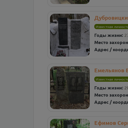
Дубровицки
Известная личност
Годы жизни:
2
Место захорон
Адрес / коорд
Емельянов 
Известная личност
Годы жизни:
2
Место захорон
Адрес / коорд
Ефимов Сер