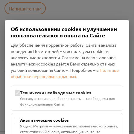
Напишите нам
Об использовании cookies и улучшении
Пользовательское соглашение
пользовательского опыта на Сайте
Политика конфиденциальности
Промо-материалы
Для обеспечения корректной работы Сайта и анализа
поведения Посетителей мы используем cookies и
аналогичные технологии. Согласие на использование
Настройки cookies
аналитических cookies даётся Вами отдельно от иных
условий пользования Сайтом. Подробнее – в
Политике
Общество с ограниченной ответственностью «Смоленский
обработки персональных данных
.
Проект Помним»
ИНН: 6700029207 ОГРН: 1256700001986
Юридический адрес: 216790, Смоленская область, р-н
Технически необходимые cookies
Руднянский, г. Рудня, улица Западная, д. 26А, пом. 18
Сессия, авторизация, безопасность — необходимы для
Номер счёта: 40702810901130004287 в АО "АЛЬФА-БАНК"
функционирования Сайта
Кор. счёт: 30101810200000000593
Аналитические cookies
Яндекс.Метрика — улучшение пользовательского опыта,
статистический анализ, оптимизация контента