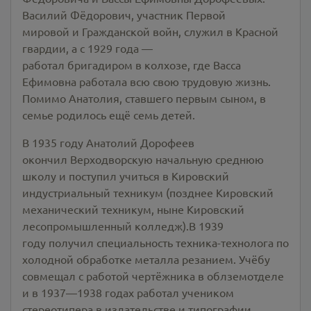
Василий Фёдорович, участник Первой
мировой и Гражданской войн, служил в Красной
гвардии, а с 1929 года —
работал бригадиром в колхозе, где Васса
Ефимовна работала всю свою трудовую жизнь.
Помимо Анатолия, ставшего первым сыном, в
семье родилось ещё семь детей.
В 1935 году Анатолий Дорофеев
окончил Верходворскую начальную среднюю
школу и поступил учиться в Кировский
индустриальный техникум (позднее Кировский
механический техникум, ныне Кировский
лесопромышленный колледж).В 1939
году получил специальность техника-технолога по
холодной обработке металла резанием. Учёбу
совмещал с работой чертёжника в облземотделе
и в 1937—1938 годах работал учеником
стереотипера в издательстве и типографии