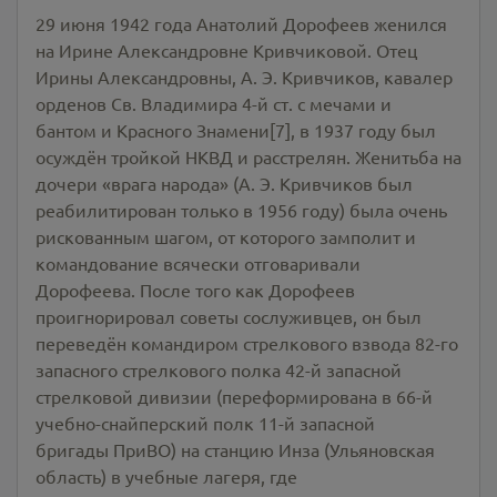
29 июня 1942 года Анатолий Дорофеев женился
на Ирине Александровне Кривчиковой. Отец
Ирины Александровны, А. Э. Кривчиков, кавалер
орденов Св. Владимира 4-й ст. с мечами и
бантом и Красного Знамени[7], в 1937 году был
осуждён тройкой НКВД и расстрелян. Женитьба на
дочери «врага народа» (А. Э. Кривчиков был
реабилитирован только в 1956 году) была очень
рискованным шагом, от которого замполит и
командование всячески отговаривали
Дорофеева. После того как Дорофеев
проигнорировал советы сослуживцев, он был
переведён командиром стрелкового взвода 82-го
запасного стрелкового полка 42-й запасной
стрелковой дивизии (переформирована в 66-й
учебно-снайперский полк 11-й запасной
бригады ПриВО) на станцию Инза (Ульяновская
область) в учебные лагеря, где