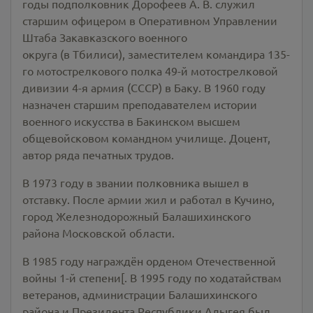
годы подполковник Дорофеев А. В. служил
старшим офицером в Оперативном Управлении
Штаба Закавказского военного
округа (в Тбилиси), заместителем командира 135-
го мотострелкового полка 49-й мотострелковой
дивизии 4-я армия (СССР) в Баку. В 1960 году
назначен старшим преподавателем истории
военного искусства в Бакинском высшем
общевойсковом командном училище. Доцент,
автор ряда печатных трудов.
В 1973 году в звании полковника вышел в
отставку. После армии жил и работал в Кучино,
город Железнодорожный Балашихинского
района Московской области.
В 1985 году награждён орденом Отечественной
войны 1-й степени[. В 1995 году по ходатайствам
ветеранов, администрации Балашихинского
района и Президента Республики Адыгея был