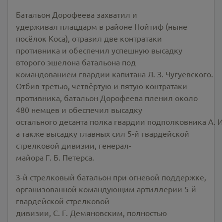
Батальон Дорофеева захватил и
удерживал плацдарм в районе Нойтиф (ныне
посёлок Коса), отразил две контратаки
противника и обеспечил успешную высадку
второго эшелона батальона под
командованием гвардии капитана Л. З. Чугуевского.
Отбив третью, четвёртую и пятую контратаки
противника, батальон Дорофеева пленил около
480 немцев и обеспечил высадку
остального десанта полка гвардии подполковника А. И
а также высадку главных сил 5-й гвардейской
стрелковой дивизии, генерал-
майора Г. Б. Петерса.
3-й стрелковый батальон при огневой поддержке,
организованной командующим артиллерии 5-й
гвардейской стрелковой
дивизии, С. Г. Демяновским, полностью