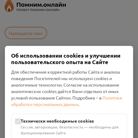
Напишите нам
Об использовании cookies и улучшении
Пользовательское соглашение
пользовательского опыта на Сайте
Политика конфиденциальности
Промо-материалы
Для обеспечения корректной работы Сайта и анализа
поведения Посетителей мы используем cookies и
Настройки cookies
аналогичные технологии. Согласие на использование
аналитических cookies даётся Вами отдельно от иных
Общество с ограниченной ответственностью «Смоленский
условий пользования Сайтом. Подробнее – в
Политике
Проект Помним»
обработки персональных данных
.
ИНН: 6700029207 ОГРН: 1256700001986
Юридический адрес: 216790, Смоленская область, р-н
Технически необходимые cookies
Руднянский, г. Рудня, улица Западная, д. 26А, пом. 18
Сессия, авторизация, безопасность — необходимы для
Номер счёта: 40702810901130004287 в АО "АЛЬФА-БАНК"
функционирования Сайта
Кор. счёт: 30101810200000000593