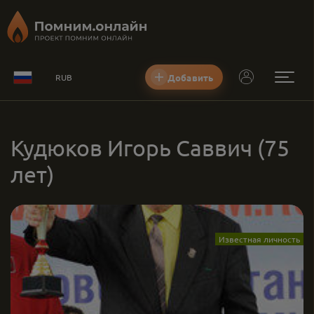
Добавить
RUB
Кудюков Игорь Саввич
(75
лет)
Известная личность