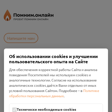
Напишите нам
Об использовании cookies и улучшении
Пользовательское соглашение
пользовательского опыта на Сайте
Политика конфиденциальности
Промо-материалы
Для обеспечения корректной работы Сайта и анализа
поведения Посетителей мы используем cookies и
Настройки cookies
аналогичные технологии. Согласие на использование
аналитических cookies даётся Вами отдельно от иных
Общество с ограниченной ответственностью «Смоленский
условий пользования Сайтом. Подробнее – в
Политике
Проект Помним»
обработки персональных данных
.
ИНН: 6700029207 ОГРН: 1256700001986
Юридический адрес: 216790, Смоленская область, р-н
Технически необходимые cookies
Руднянский, г. Рудня, улица Западная, д. 26А, пом. 18