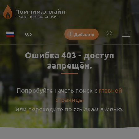
Добавить
RUB
Ошибка
403
-
доступ
запрещён
.
Попробуйте начать поиск с
главной
страницы
или переходите по ссылкам в меню.