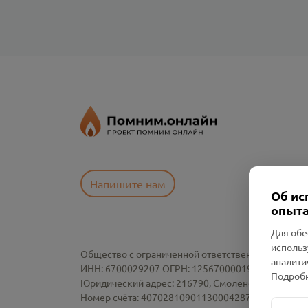
Напишите нам
Об ис
опыта
Для обе
использ
Общество с ограниченной ответственностью «См
аналити
ИНН: 6700029207 ОГРН: 1256700001986
Подробн
Юридический адрес: 216790, Смоленская область, р-
Номер счёта: 40702810901130004287 в АО "АЛЬ