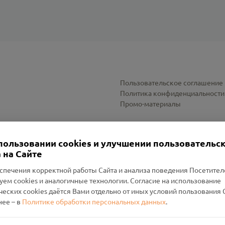
Пользовательское соглашение
Политика конфиденциальности
Промо-материалы
Настройки cookies
пользовании cookies и улучшении пользовательс
 на Сайте
спечения корректной работы Сайта и анализа поведения Посетите
уем cookies и аналогичные технологии. Согласие на использование
оленский Проект Помним»
ческих cookies даётся Вами отдельно от иных условий пользования 
ее – в
Политике обработки персональных данных
.
н Руднянский, г. Рудня, улица Западная, д. 26А, пом. 18
ФА-БАНК"