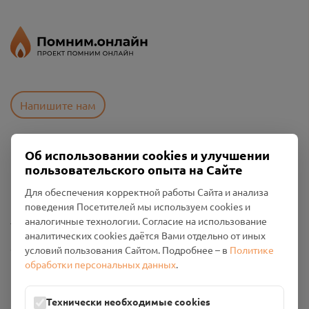
Напишите нам
Об использовании cookies и улучшении
Пользовательское соглашение
пользовательского опыта на Сайте
Политика конфиденциальности
Промо-материалы
Для обеспечения корректной работы Сайта и анализа
поведения Посетителей мы используем cookies и
Настройки cookies
аналогичные технологии. Согласие на использование
аналитических cookies даётся Вами отдельно от иных
Общество с ограниченной ответственностью «Смоленский
условий пользования Сайтом. Подробнее – в
Политике
Проект Помним»
обработки персональных данных
.
ИНН: 6700029207 ОГРН: 1256700001986
Юридический адрес: 216790, Смоленская область, р-н
Технически необходимые cookies
Руднянский, г. Рудня, улица Западная, д. 26А, пом. 18