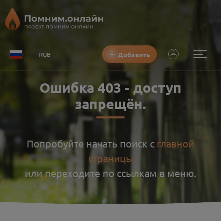
Добавить
RUB
Ошибка
403
-
доступ
запрещён
.
Попробуйте начать поиск с
главной
страницы
или переходите по ссылкам в меню.