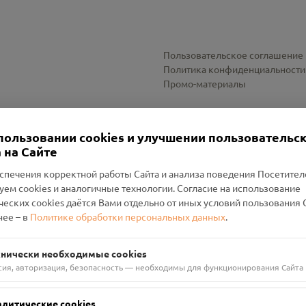
Пользовательское соглашение
Политика конфиденциальности
Промо-материалы
Настройки cookies
пользовании cookies и улучшении пользовательс
 на Сайте
спечения корректной работы Сайта и анализа поведения Посетите
уем cookies и аналогичные технологии. Согласие на использование
оленский Проект Помним»
ческих cookies даётся Вами отдельно от иных условий пользования 
ее – в
Политике обработки персональных данных
.
н Руднянский, г. Рудня, улица Западная, д. 26А, пом. 18
ФА-БАНК"
хнически необходимые cookies
сия, авторизация, безопасность — необходимы для функционирования Сайта
алитические cookies