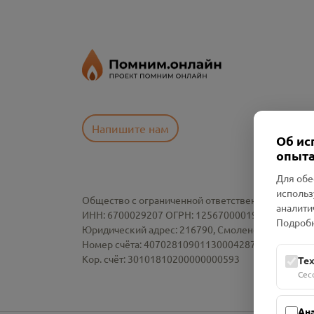
Напишите нам
Об ис
опыта
Для обе
использ
Общество с ограниченной ответственностью «См
аналити
ИНН: 6700029207 ОГРН: 1256700001986
Подробн
Юридический адрес: 216790, Смоленская область, р-
Номер счёта: 40702810901130004287 в АО "АЛЬ
Кор. счёт: 30101810200000000593
Те
Сес
Ан