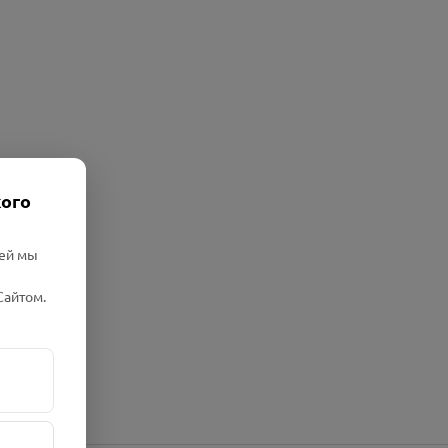
кого
лей мы
Сайтом.