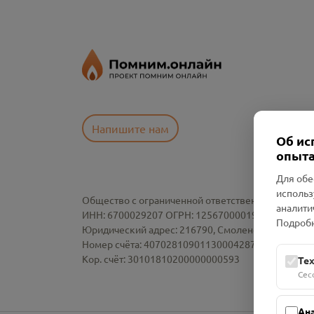
Напишите нам
Об ис
опыта
Для обе
использ
Общество с ограниченной ответственностью «См
аналити
ИНН: 6700029207 ОГРН: 1256700001986
Подробн
Юридический адрес: 216790, Смоленская область, р-
Номер счёта: 40702810901130004287 в АО "АЛЬ
Кор. счёт: 30101810200000000593
Те
Сес
Ан