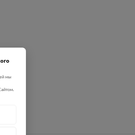
кого
лей мы
Сайтом.