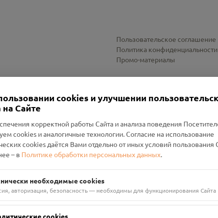
Пользовательское соглашение
Политика конфиденциальности
Промо-материалы
Настройки cookies
пользовании cookies и улучшении пользовательс
 на Сайте
спечения корректной работы Сайта и анализа поведения Посетите
уем cookies и аналогичные технологии. Согласие на использование
оленский Проект Помним»
ческих cookies даётся Вами отдельно от иных условий пользования 
ее – в
Политике обработки персональных данных
.
н Руднянский, г. Рудня, улица Западная, д. 26А, пом. 18
ФА-БАНК"
хнически необходимые cookies
сия, авторизация, безопасность — необходимы для функционирования Сайта
алитические cookies