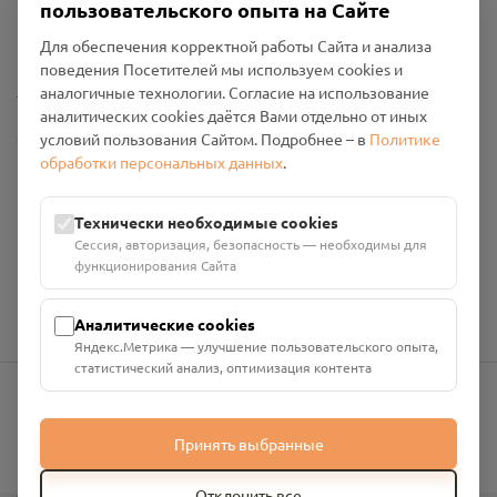
пользовательского опыта на Сайте
Политика конфиденциальности
Промо-материалы
Для обеспечения корректной работы Сайта и анализа
поведения Посетителей мы используем cookies и
Настройки cookies
аналогичные технологии. Согласие на использование
аналитических cookies даётся Вами отдельно от иных
Общество с ограниченной ответственностью «Смоленский
условий пользования Сайтом. Подробнее – в
Политике
Проект Помним»
обработки персональных данных
.
ИНН: 6700029207 ОГРН: 1256700001986
Юридический адрес: 216790, Смоленская область, р-н
Технически необходимые cookies
Руднянский, г. Рудня, улица Западная, д. 26А, пом. 18
Сессия, авторизация, безопасность — необходимы для
Номер счёта: 40702810901130004287 в АО "АЛЬФА-БАНК"
функционирования Сайта
Кор. счёт: 30101810200000000593
Аналитические cookies
Яндекс.Метрика — улучшение пользовательского опыта,
статистический анализ, оптимизация контента
info@pomnim.online
Принять выбранные
Отклонить все