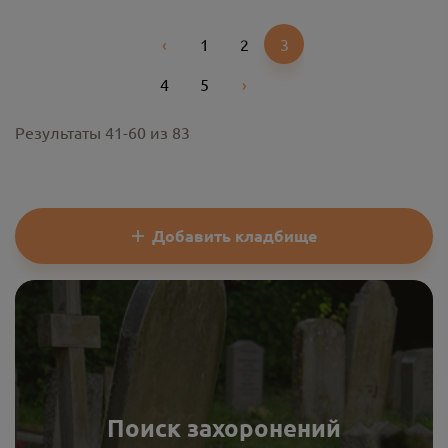
‹
1
2
3
Previous
4
5
›
Next
Результаты
41
-
60
из
83
Добавить кладбище
Поиск захоронений