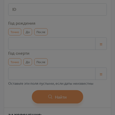
ID
Год рождения
Точно
До
После
=
Год смерти
Точно
До
После
=
Оставьте эти поля пустыми, если даты неизвестны
Найти