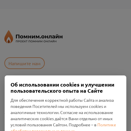
Напишите нам
Об использовании cookies и улучшении
Пользовательское соглашение
пользовательского опыта на Сайте
Политика конфиденциальности
Промо-материалы
Для обеспечения корректной работы Сайта и анализа
поведения Посетителей мы используем cookies и
Настройки cookies
аналогичные технологии. Согласие на использование
аналитических cookies даётся Вами отдельно от иных
Общество с ограниченной ответственностью «Смоленский
условий пользования Сайтом. Подробнее – в
Политике
Проект Помним»
обработки персональных данных
.