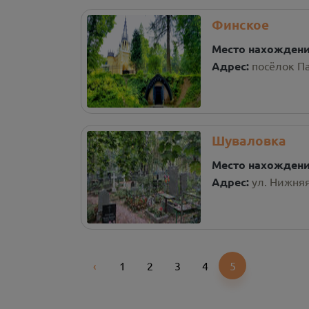
Финское
Место нахожден
Адрес:
посёлок Па
Шуваловка
Место нахожден
Адрес:
ул. Нижняя
‹
1
2
3
4
5
Previous