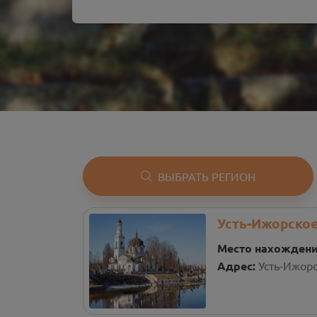
ВЫБРАТЬ РЕГИОН
Усть-Ижорское
Место нахожден
Адрес:
Усть-Ижор