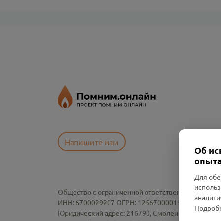
Напишите нам
Об ис
опыта
Для обе
использ
Общество с ограниченной ответственностью «См
аналити
ИНН: 6700029207 ОГРН: 1256700001986
Подробн
Юридический адрес: 216790, Смоленская область, р-