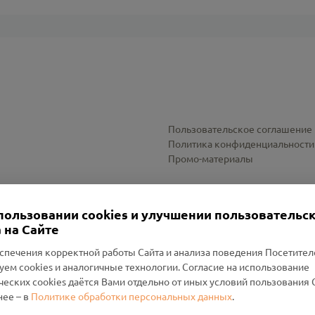
Пользовательское соглашение
Политика конфиденциальности
Промо-материалы
Настройки cookies
пользовании cookies и улучшении пользовательс
 на Сайте
спечения корректной работы Сайта и анализа поведения Посетите
уем cookies и аналогичные технологии. Согласие на использование
оленский Проект Помним»
ческих cookies даётся Вами отдельно от иных условий пользования 
ее – в
Политике обработки персональных данных
.
н Руднянский, г. Рудня, улица Западная, д. 26А, пом. 18