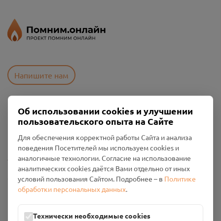
Напишите нам
Об использовании cookies и улучшении
Пользовательское соглашение
пользовательского опыта на Сайте
Политика конфиденциальности
Промо-материалы
Для обеспечения корректной работы Сайта и анализа
поведения Посетителей мы используем cookies и
Настройки cookies
аналогичные технологии. Согласие на использование
аналитических cookies даётся Вами отдельно от иных
Общество с ограниченной ответственностью «Смоленский
условий пользования Сайтом. Подробнее – в
Политике
Проект Помним»
обработки персональных данных
.
ИНН: 6700029207 ОГРН: 1256700001986
Юридический адрес: 216790, Смоленская область, р-н
Технически необходимые cookies
Руднянский, г. Рудня, улица Западная, д. 26А, пом. 18