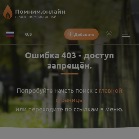
Добавить
RUB
Ошибка
403
-
доступ
запрещён
.
Попробуйте начать поиск с
главной
страницы
или переходите по ссылкам в меню.