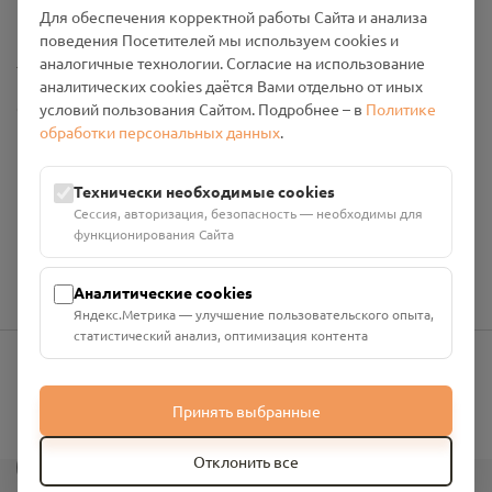
Промо-материалы
Для обеспечения корректной работы Сайта и анализа
поведения Посетителей мы используем cookies и
Настройки cookies
аналогичные технологии. Согласие на использование
аналитических cookies даётся Вами отдельно от иных
Общество с ограниченной ответственностью «Смоленский
условий пользования Сайтом. Подробнее – в
Политике
Проект Помним»
обработки персональных данных
.
ИНН: 6700029207 ОГРН: 1256700001986
Юридический адрес: 216790, Смоленская область, р-н
Технически необходимые cookies
Руднянский, г. Рудня, улица Западная, д. 26А, пом. 18
Сессия, авторизация, безопасность — необходимы для
Номер счёта: 40702810901130004287 в АО "АЛЬФА-БАНК"
функционирования Сайта
Кор. счёт: 30101810200000000593
Аналитические cookies
Яндекс.Метрика — улучшение пользовательского опыта,
статистический анализ, оптимизация контента
info@pomnim.online
Принять выбранные
?
Отклонить все
Все права защищены ©
2026
“Проект Помним”