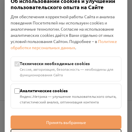
Об использовании cookies и улучшении
Пользовательское соглашение
пользовательского опыта на Сайте
Политика конфиденциальности
Промо-материалы
Для обеспечения корректной работы Сайта и анализа
поведения Посетителей мы используем cookies и
Настройки cookies
аналогичные технологии. Согласие на использование
аналитических cookies даётся Вами отдельно от иных
Общество с ограниченной ответственностью «Смоленский
условий пользования Сайтом. Подробнее – в
Политике
Проект Помним»
обработки персональных данных
.
ИНН: 6700029207 ОГРН: 1256700001986
Юридический адрес: 216790, Смоленская область, р-н
Технически необходимые cookies
Руднянский, г. Рудня, улица Западная, д. 26А, пом. 18
Сессия, авторизация, безопасность — необходимы для
Номер счёта: 40702810901130004287 в АО "АЛЬФА-БАНК"
функционирования Сайта
Кор. счёт: 30101810200000000593
Аналитические cookies
Яндекс.Метрика — улучшение пользовательского опыта,
статистический анализ, оптимизация контента
info@pomnim.online
Принять выбранные