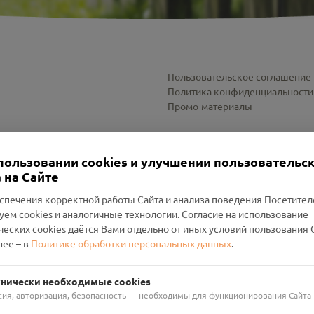
Пользовательское соглашение
Политика конфиденциальности
Промо-материалы
Настройки cookies
пользовании cookies и улучшении пользовательс
 на Сайте
спечения корректной работы Сайта и анализа поведения Посетите
уем cookies и аналогичные технологии. Согласие на использование
оленский Проект Помним»
ческих cookies даётся Вами отдельно от иных условий пользования 
ее – в
Политике обработки персональных данных
.
н Руднянский, г. Рудня, улица Западная, д. 26А, пом. 18
ФА-БАНК"
хнически необходимые cookies
сия, авторизация, безопасность — необходимы для функционирования Сайта