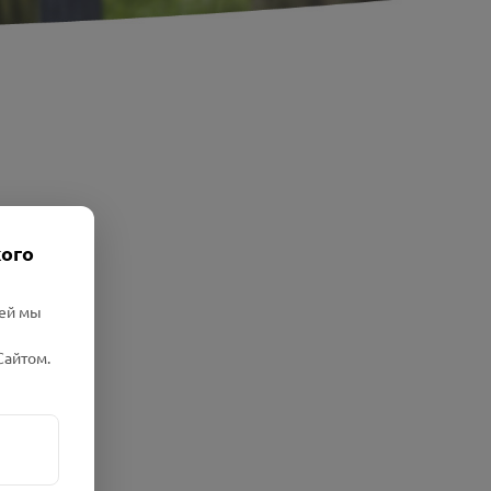
кого
лей мы
Сайтом.