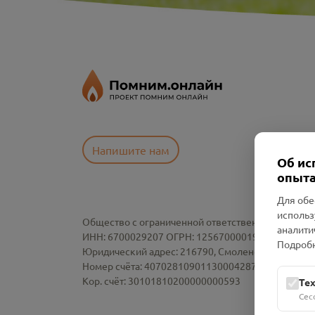
Напишите нам
Об ис
опыта
Для обе
использ
Общество с ограниченной ответственностью «См
аналити
ИНН: 6700029207 ОГРН: 1256700001986
Подробн
Юридический адрес: 216790, Смоленская область, р-
Номер счёта: 40702810901130004287 в АО "АЛЬ
Кор. счёт: 30101810200000000593
Те
Сес