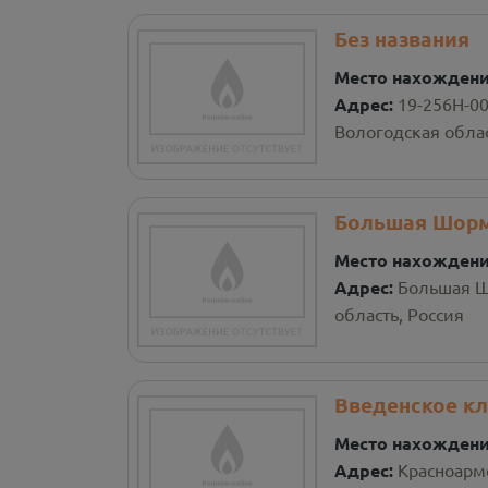
Без названия
Место нахожден
Адрес:
19-256Н-0
Вологодская облас
Большая Шорм
Место нахожден
Адрес:
Большая Ш
область, Россия
Введенское к
Место нахожден
Адрес:
Красноарме