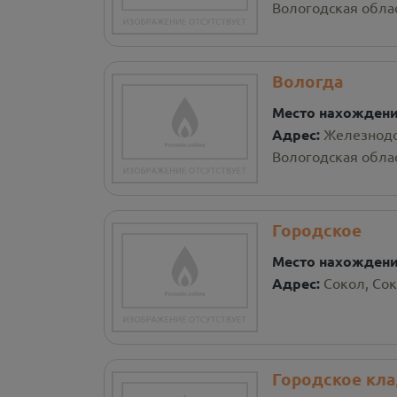
Вологодская облас
Вологда
Место нахожден
Адрес:
Железнодо
Вологодская облас
Городское
Место нахожден
Адрес:
Сокол, Со
Городское кл