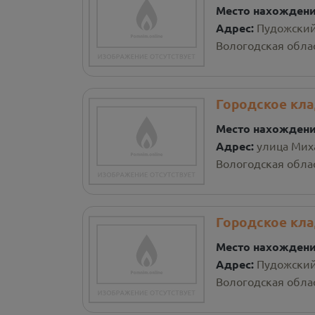
Место нахожден
Адрес:
Пудожский
Вологодская облас
Городское кл
Место нахожден
Адрес:
улица Мих
Вологодская облас
Городское кл
Место нахожден
Адрес:
Пудожский
Вологодская облас