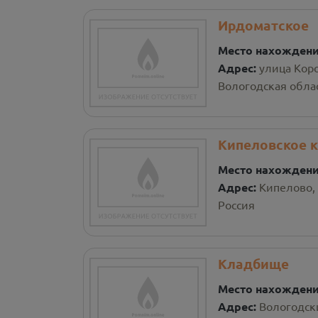
Ирдоматское
Место нахожден
Адрес:
улица Кор
Вологодская облас
Кипеловское 
Место нахожден
Адрес:
Кипелово,
Россия
Кладбище
Место нахожден
Адрес:
Вологодск