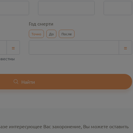
Год смерти
Точно
До
После
=
=
известны
Найти
базе интересующее Вас захоронение, Вы можете оставить