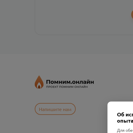
Напишите нам
Об ис
опыта
Для обе