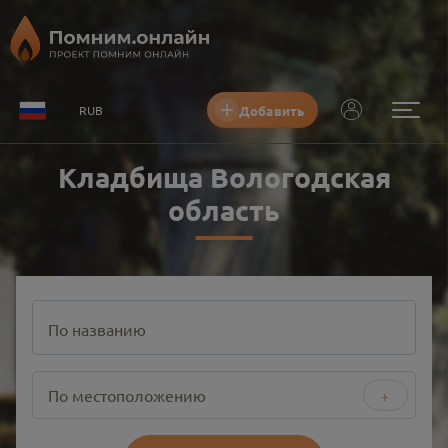
Добавить
RUB
Кладбища Вологодская
область
По названию
По местоположению
+