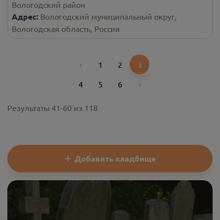
Вологодский район
Адрес:
Вологодский муниципальный округ,
Вологодская область, Россия
‹
1
2
3
Previous
4
5
6
›
Next
Результаты
41
-
60
из
118
Добавить кладбище