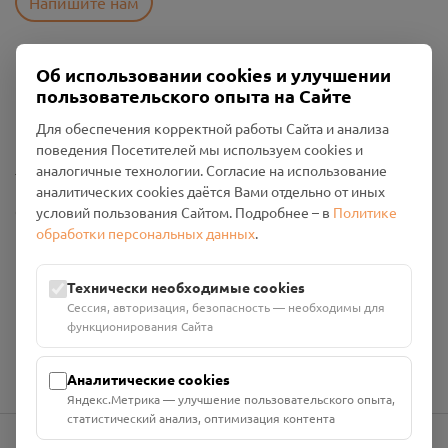
Напишите нам
Об использовании cookies и улучшении
Пользовательское соглашение
пользовательского опыта на Сайте
Политика конфиденциальности
Промо-материалы
Для обеспечения корректной работы Сайта и анализа
поведения Посетителей мы используем cookies и
Настройки cookies
аналогичные технологии. Согласие на использование
аналитических cookies даётся Вами отдельно от иных
Общество с ограниченной ответственностью «Смоленский
условий пользования Сайтом. Подробнее – в
Политике
Проект Помним»
обработки персональных данных
.
ИНН: 6700029207 ОГРН: 1256700001986
Юридический адрес: 216790, Смоленская область, р-н
Технически необходимые cookies
Руднянский, г. Рудня, улица Западная, д. 26А, пом. 18
Сессия, авторизация, безопасность — необходимы для
Номер счёта: 40702810901130004287 в АО "АЛЬФА-БАНК"
функционирования Сайта
Кор. счёт: 30101810200000000593
Аналитические cookies
Яндекс.Метрика — улучшение пользовательского опыта,
статистический анализ, оптимизация контента