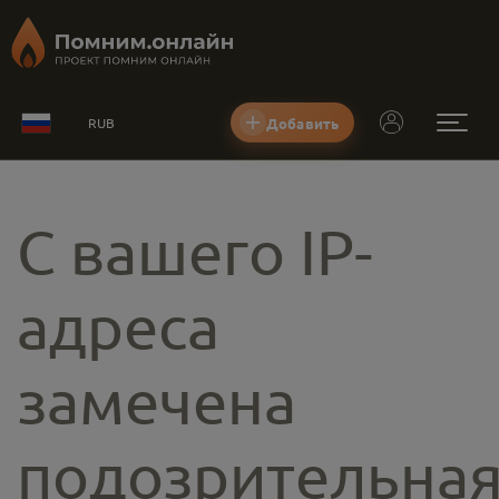
Добавить
RUB
С вашего IP-
адреса
замечена
подозрительна