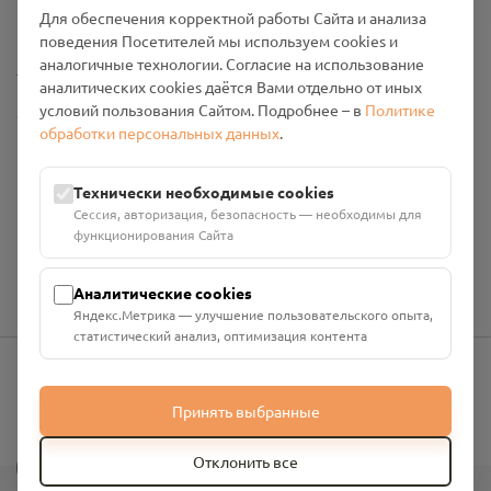
Промо-материалы
Для обеспечения корректной работы Сайта и анализа
поведения Посетителей мы используем cookies и
аналогичные технологии. Согласие на использование
Настройки cookies
аналитических cookies даётся Вами отдельно от иных
условий пользования Сайтом. Подробнее – в
Политике
Общество с ограниченной ответственностью «Смоленский
обработки персональных данных
.
Проект Помним»
ИНН: 6700029207 ОГРН: 1256700001986
Юридический адрес: 216790, Смоленская область, р-н
Технически необходимые cookies
Руднянский, г. Рудня, улица Западная, д. 26А, пом. 18
Сессия, авторизация, безопасность — необходимы для
Номер счёта: 40702810901130004287 в АО "АЛЬФА-БАНК"
функционирования Сайта
Кор. счёт: 30101810200000000593
Аналитические cookies
Яндекс.Метрика — улучшение пользовательского опыта,
статистический анализ, оптимизация контента
info@pomnim.online
Принять выбранные
?
Отклонить все