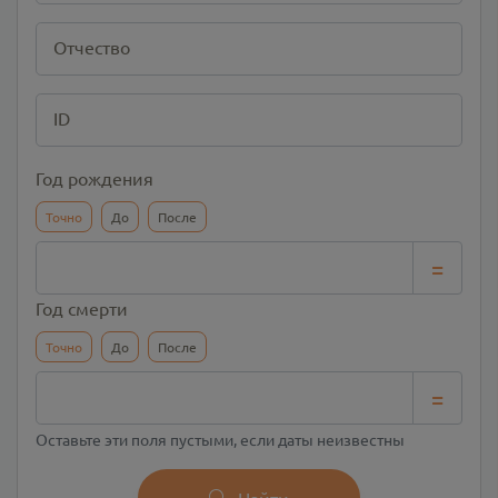
Отчество
ID
Год рождения
Точно
До
После
=
Год смерти
Точно
До
После
=
Оставьте эти поля пустыми, если даты неизвестны
Найти