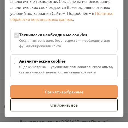
аналогичные технологии. Согласие на использование
аналитических cookies даётся Вами отдельно от иных
Настройки cookies
условий пользования Сайтом. Подробнее – в
Политике
обработки персональных данных
.
Общество с ограниченной ответственностью «Смоленский
Проект Помним»
ИНН: 6700029207 ОГРН: 1256700001986
Технически необходимые cookies
Юридический адрес: 216790, Смоленская область, р-н
Сессия, авторизация, безопасность — необходимы для
Руднянский, г. Рудня, улица Западная, д. 26А, пом. 18
функционирования Сайта
Номер счёта: 40702810901130004287 в АО "АЛЬФА-БАНК"
Кор. счёт: 30101810200000000593
Аналитические cookies
Яндекс.Метрика — улучшение пользовательского опыта,
статистический анализ, оптимизация контента
Принять выбранные
info@pomnim.online
?
Отклонить все
Все права защищены ©
2026
“Проект Помним”