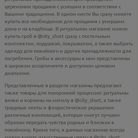
церемонии прощания с усопшим в соответствии с
Вашими традициями. В одном месте Вы сразу можете
купить все необходимое для прощания с умершим
дома и на кладбище. В ритуальном магазине можно
купить гроб в @city_short
сразу с постельным
комплектом, подушкой, покрывалом, а также выбрать
одежду для покойного и другие принадлежности для
погребения. Гробы и аксессуары к ним представлены
в широком ассортименте и доступном ценовом
диапазоне.
Представленные в разделе магазины предлагают
также товары для похоронной процессии:
ритуальны
венки и корзины на могилу в @city_short,
а также
траурные ленты и флористические украшения
различных композиций, которые смогут лучшим
образом передать чувства родных и близких к
покойному. Кроме того, в данных магазинах всегда
можно купить
искусственные цветы в @city_short
,