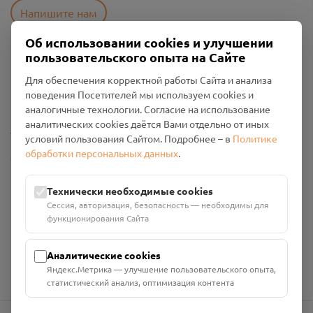
Напишите нам
Об использовании cookies и улучшении
пользовательского опыта на Сайте
Пользовательское соглашение
Для обеспечения корректной работы Сайта и анализа
Политика конфиденциальности
поведения Посетителей мы используем cookies и
Промо-материалы
аналогичные технологии. Согласие на использование
аналитических cookies даётся Вами отдельно от иных
Настройки cookies
условий пользования Сайтом. Подробнее – в
Политике
обработки персональных данных
.
Общество с ограниченной ответственностью «Смоленский
Проект Помним»
ИНН: 6700029207 ОГРН: 1256700001986
Технически необходимые cookies
Юридический адрес: 216790, Смоленская область, р-н
Сессия, авторизация, безопасность — необходимы для
Руднянский, г. Рудня, улица Западная, д. 26А, пом. 18
функционирования Сайта
Номер счёта: 40702810901130004287 в АО "АЛЬФА-БАНК"
Кор. счёт: 30101810200000000593
Аналитические cookies
Яндекс.Метрика — улучшение пользовательского опыта,
статистический анализ, оптимизация контента