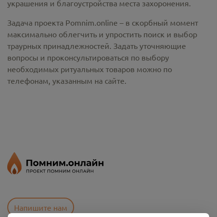
украшения и благоустройства места захоронения.
Задача проекта Pomnim.online – в скорбный момент
максимально облегчить и упростить поиск и выбор
траурных принадлежностей. Задать уточняющие
вопросы и проконсультироваться по выбору
необходимых ритуальных товаров можно по
телефонам, указанным на сайте.
Напишите нам