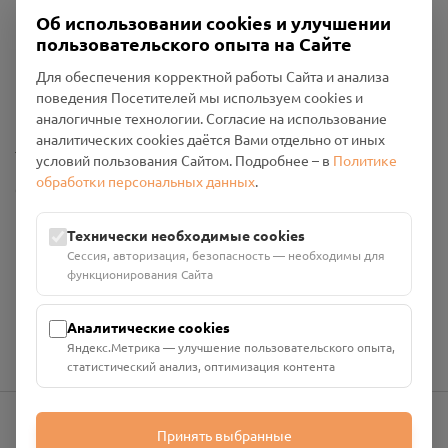
Об использовании cookies и улучшении
пользовательского опыта на Сайте
Пользовательское соглашение
Для обеспечения корректной работы Сайта и анализа
Политика конфиденциальности
поведения Посетителей мы используем cookies и
Промо-материалы
аналогичные технологии. Согласие на использование
аналитических cookies даётся Вами отдельно от иных
Настройки cookies
условий пользования Сайтом. Подробнее – в
Политике
обработки персональных данных
.
Общество с ограниченной ответственностью «Смоленский
Проект Помним»
ИНН: 6700029207 ОГРН: 1256700001986
Технически необходимые cookies
Юридический адрес: 216790, Смоленская область, р-н
Сессия, авторизация, безопасность — необходимы для
Руднянский, г. Рудня, улица Западная, д. 26А, пом. 18
функционирования Сайта
Номер счёта: 40702810901130004287 в АО "АЛЬФА-БАНК"
Кор. счёт: 30101810200000000593
Аналитические cookies
Яндекс.Метрика — улучшение пользовательского опыта,
статистический анализ, оптимизация контента
Принять выбранные