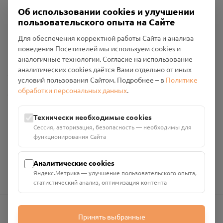
Об использовании cookies и улучшении
пользовательского опыта на Сайте
Пользовательское соглашение
Для обеспечения корректной работы Сайта и анализа
Политика конфиденциальности
поведения Посетителей мы используем cookies и
Промо-материалы
аналогичные технологии. Согласие на использование
аналитических cookies даётся Вами отдельно от иных
Настройки cookies
условий пользования Сайтом. Подробнее – в
Политике
обработки персональных данных
.
Общество с ограниченной ответственностью «Смоленский
Проект Помним»
ИНН: 6700029207 ОГРН: 1256700001986
Технически необходимые cookies
Юридический адрес: 216790, Смоленская область, р-н
Сессия, авторизация, безопасность — необходимы для
Руднянский, г. Рудня, улица Западная, д. 26А, пом. 18
функционирования Сайта
Номер счёта: 40702810901130004287 в АО "АЛЬФА-БАНК"
Кор. счёт: 30101810200000000593
Аналитические cookies
Яндекс.Метрика — улучшение пользовательского опыта,
статистический анализ, оптимизация контента
Принять выбранные