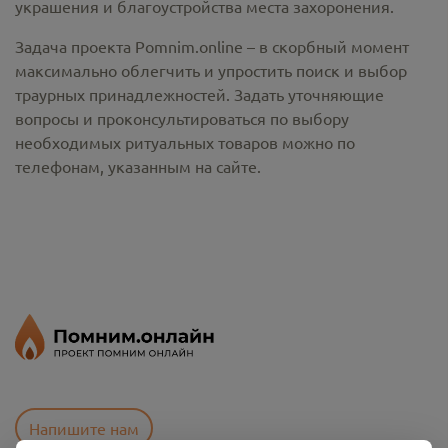
украшения и благоустройства места захоронения.
Задача проекта Pomnim.online – в скорбный момент
максимально облегчить и упростить поиск и выбор
траурных принадлежностей. Задать уточняющие
вопросы и проконсультироваться по выбору
необходимых ритуальных товаров можно по
телефонам, указанным на сайте.
Напишите нам