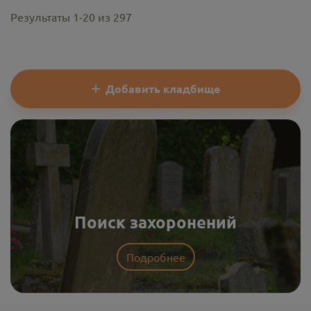
Результаты
1
-
20
из
297
Добавить кладбище
Поиск захоронений
Подробнее