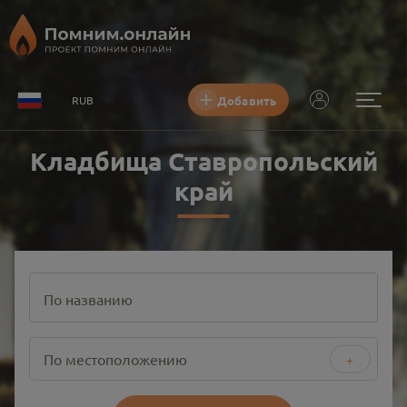
Добавить
RUB
Кладбища Ставропольский
край
По названию
По местоположению
+