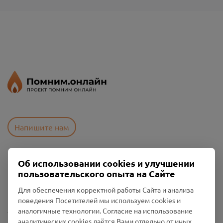
Напишите нам
Об использовании cookies и улучшении
Пользовательское соглашение
пользовательского опыта на Сайте
Политика конфиденциальности
Промо-материалы
Для обеспечения корректной работы Сайта и анализа
поведения Посетителей мы используем cookies и
Настройки cookies
аналогичные технологии. Согласие на использование
аналитических cookies даётся Вами отдельно от иных