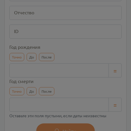
Отчество
ID
Год рождения
Точно
До
После
=
Год смерти
Точно
До
После
=
Оставьте эти поля пустыми, если даты неизвестны
Найти