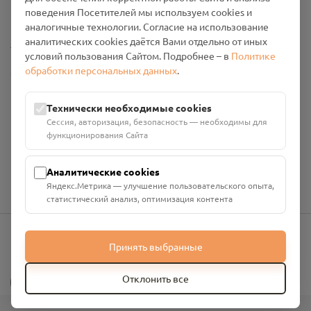
Промо-материалы
поведения Посетителей мы используем cookies и
аналогичные технологии. Согласие на использование
аналитических cookies даётся Вами отдельно от иных
Настройки cookies
условий пользования Сайтом. Подробнее – в
Политике
обработки персональных данных
.
Общество с ограниченной ответственностью «Смоленский
Проект Помним»
ИНН: 6700029207 ОГРН: 1256700001986
Технически необходимые cookies
Юридический адрес: 216790, Смоленская область, р-н
Сессия, авторизация, безопасность — необходимы для
Руднянский, г. Рудня, улица Западная, д. 26А, пом. 18
функционирования Сайта
Номер счёта: 40702810901130004287 в АО "АЛЬФА-БАНК"
Кор. счёт: 30101810200000000593
Аналитические cookies
Яндекс.Метрика — улучшение пользовательского опыта,
статистический анализ, оптимизация контента
Принять выбранные
info@pomnim.online
?
Отклонить все