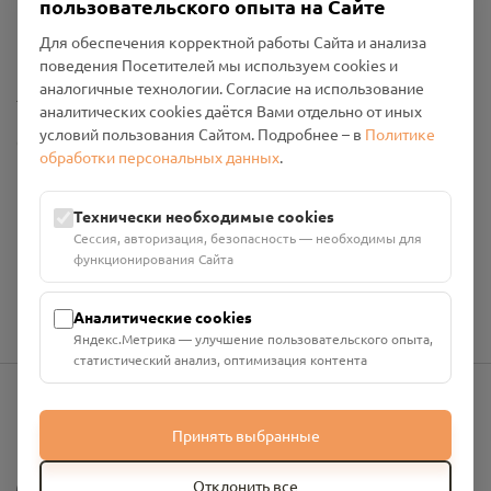
пользовательского опыта на Сайте
Политика конфиденциальности
Для обеспечения корректной работы Сайта и анализа
Промо-материалы
поведения Посетителей мы используем cookies и
аналогичные технологии. Согласие на использование
Настройки cookies
аналитических cookies даётся Вами отдельно от иных
условий пользования Сайтом. Подробнее – в
Политике
Общество с ограниченной ответственностью «Смоленский
обработки персональных данных
.
Проект Помним»
ИНН: 6700029207 ОГРН: 1256700001986
Юридический адрес: 216790, Смоленская область, р-н
Технически необходимые cookies
Руднянский, г. Рудня, улица Западная, д. 26А, пом. 18
Сессия, авторизация, безопасность — необходимы для
Номер счёта: 40702810901130004287 в АО "АЛЬФА-БАНК"
функционирования Сайта
Кор. счёт: 30101810200000000593
Аналитические cookies
Яндекс.Метрика — улучшение пользовательского опыта,
статистический анализ, оптимизация контента
info@pomnim.online
Принять выбранные
Отклонить все