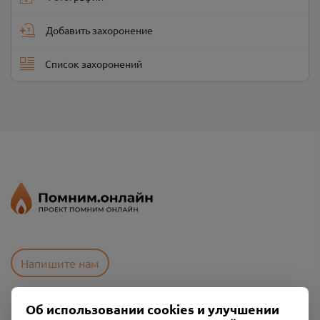
Добавить захоронение
Список захоронений
Напишите нам
Об использовании cookies и улучшении
Пользовательское соглашение