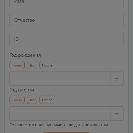
Имя
Отчество
ID
Год рождения
Точно
До
После
=
Год смерти
Точно
До
После
=
Оставьте эти поля пустыми, если даты неизвестны